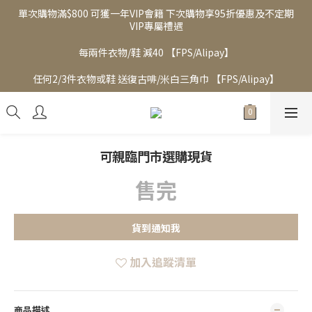
單次購物滿$800 可獲一年VIP會籍 下次購物享95折優惠及不定期
VIP專屬禮遇
每兩件衣物/鞋 減40 【FPS/Alipay】
任何2/3件衣物或鞋 送復古啡/米白三角巾 【FPS/Alipay】
可親臨門市選購現貨
售完
貨到通知我
加入追蹤清單
商品描述