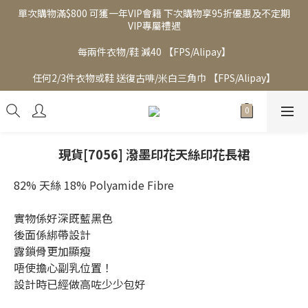
單次購物滿$800 可獲一年VIP會籍 下次購物享95折優惠及不定期
VIP專屬禮遇
每兩件衣物/鞋 減40 【FPS/Alipay】
任何2/3件衣物或鞋 送復古啡/米白三角巾 【FPS/Alipay】
現貨[7056] 潑墨印花天絲印花長裙
82% 天絲 18% Polyamide Fibre
實物係好深既藍黑色
後面係綁帶設計
露鎖骨更加顯瘦
唔使擔心副乳位置！
設計時已經做高咗少少包好