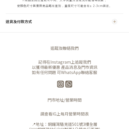
※商品會因生產批次不同、人手測量方法或洗水處理等因素，
使顏色尺寸與實際商品略有差別，量度尺寸可能會有± 2-3cm誤差。
送貨及付款方式
追蹤及聯絡我們
記得在Instagram上追蹤我們
以獲得最新優惠 產品消息及門市資訊
如有任何問題 可WhatsApp聯絡客服
門市地址/營業時間
請查看IG上每月營業時間表
📍地址：銅鑼灣駱克道501號3樓全層