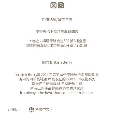
門市地址/營業時間
請查看IG上每月營業時間表
📍地址：銅鑼灣駱克道501號3樓全層
（🚶🏻‍♀️銅鑼灣站C出口對面1分鐘步行距離）
關於 British Berry
British Berry於2014年店主留學英國紐卡素期間創立
店內的內袋及鞋履 以及現在的Eevee.Co衣物系列
都是自主研發設計 自家廠房生產
所有上架產品都經過多次實測試用
It's always the best that could be on the list
$
HKD
繁體中文