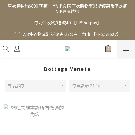
單次購物滿$800 可獲一年VIP會籍 下次購物享95折優惠及不定期
VIP專屬禮遇
每兩件衣物/鞋 減40 【FPS/Alipay】
任何2/3件衣物或鞋 送復古啡/米白三角巾 【FPS/Alipay】
Bottega Veneta
商品排序
每頁顯示 24 個