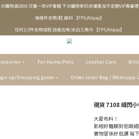
次購物滿$800 可獲一年VIP會籍 下次購物享95折優惠及不定期VIP專屬
每兩件衣物/鞋 減40 【FPS/Alipay】
任何2/3件衣物或鞋 送復古啡/米白三角巾 【FPS/Alipay】
cessories
For Home/Pets
Leather Care
Brit
ign-up/Shopping guide
Order Inner Bag / Whatsapp 
現貨 7108 細
大愛布料！
影相好難睇到佢嘅細
實物望係好低調 每