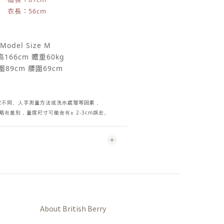
衣長：56cm
Model Size M
166cm 體重60kg
圍89cm 腰圍69cm
次不同、人手測量方法或洗水處理等因素，
有差別，量度尺寸可能會有± 2-3cm誤差。
About British Berry