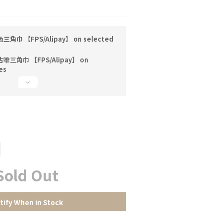
巾 【FPS/Alipay】 on selected
三角巾 【FPS/Alipay】 on
es
Sold Out
tify When in Stock