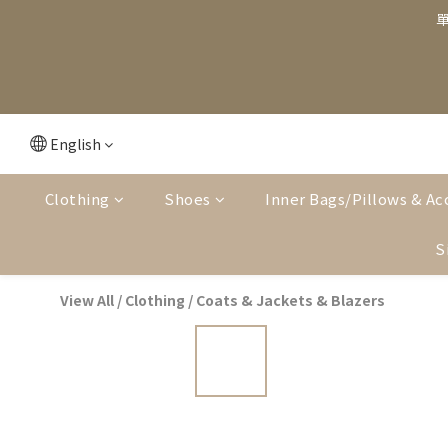
單
English
Clothing
Shoes
Inner Bags/Pillows & Ac
S
View All
/
Clothing
/
Coats & Jackets & Blazers