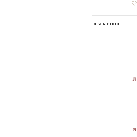
DESCRIPTION
肩
肩