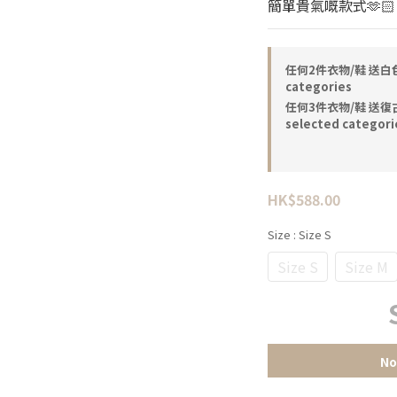
簡單貴氣嘅款式🫶🏻
任何2件衣物/鞋 送白色三角
categories
任何3件衣物/鞋 送復古啡
selected categori
HK$588.00
Size
: Size S
Size S
Size M
No