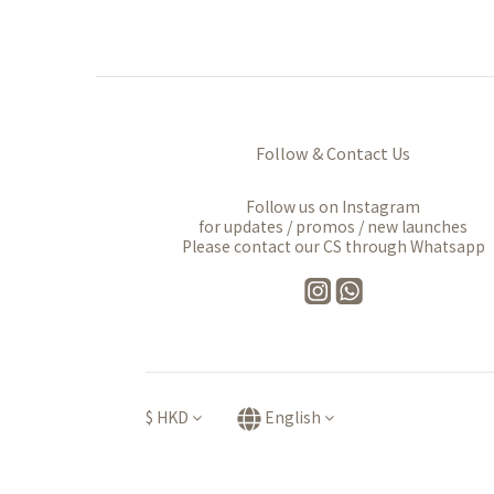
Follow & Contact Us
Follow us on Instagram
for updates / promos / new launches
Please contact our CS through Whatsapp
$
HKD
English