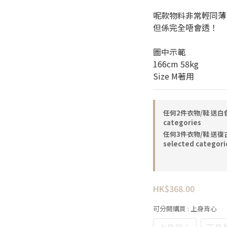
呢款物料非常輕同薄
但係完全唔會透！
圖中示範
166cm 58kg
Size M著用
任何2件衣物/鞋 送白色三角
categories
任何3件衣物/鞋 送復古啡
selected categori
HK$368.00
可分開購買
: 上身背心
上身背心
下身