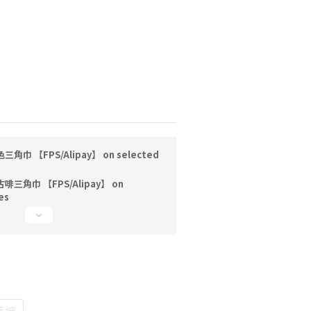
巾 【FPS/Alipay】 on selected
三角巾 【FPS/Alipay】 on
es
長褲