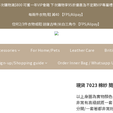
次購物滿$800 可獲一年VIP會籍 下次購物享95折優惠及不定期VIP專屬
每兩件衣物/鞋 減40 【FPS/Alipay】
任何2/3件衣物或鞋 送復古啡/米白三角巾 【FPS/Alipay】
cessories
For Home/Pets
Leather Care
Brit
ign-up/Shopping guide
Order Inner Bag / Whatsapp 
現貨 7023 棉紗
以上身圖為實物顏色
非常有高級感既一套
分開/一套著都非常