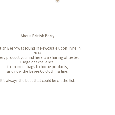
About British Berry
tish Berry was found in Newcastle upon Tyne in
2014.
ery product you find here is a sharing of tested
usage of excellence,
from inner bags to home products,
and now the Eevee.Co clothing line.
It's always the best that could be on the list.