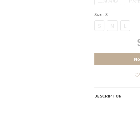
Size
: S
S
M
L
No
DESCRIPTION