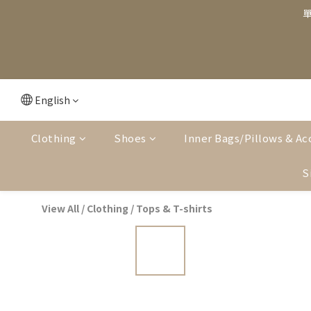
單
English
Clothing
Shoes
Inner Bags/Pillows & Ac
S
View All
/
Clothing
/
Tops & T-shirts