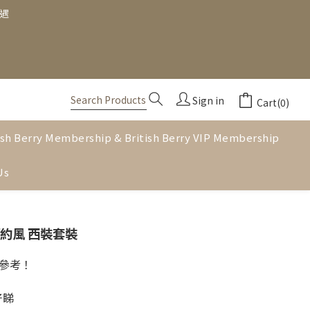
禮遇
Sign in
Cart(0)
ish Berry Membership & British Berry VIP Membership
Us
 簡約風 西裝套裝
參考！
好睇