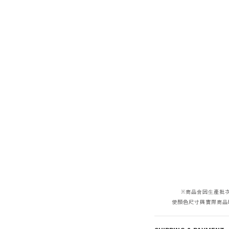
※商品會因生產批
使顏色尺寸與實際商品略