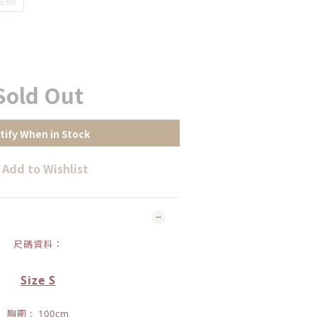
Sold Out
tify When in Stock
Add to Wishlist
尺碼資料：
Size S
胸圍 : 100cm