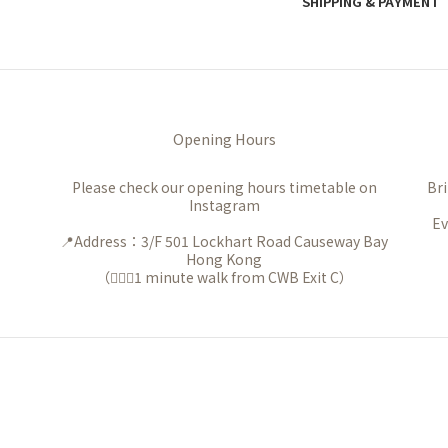
SHIPPING & PAYMENT
Opening Hours
Please check our opening hours timetable on
Bri
Instagram
Ev
📍Address：3/F 501 Lockhart Road Causeway Bay
Hong Kong
（🚶🏻‍♀️1 minute walk from CWB Exit C）