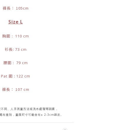
褲長： 105cm
Size L
胸圍 : 110 cm
衫長: 73 cm
腰圍 : 79 cm
Pat 圍 : 122 cm
褲長： 107 cm
次不同、人手測量方法或洗水處理等因素，
有差別，量度尺寸可能會有± 2-3cm誤差。