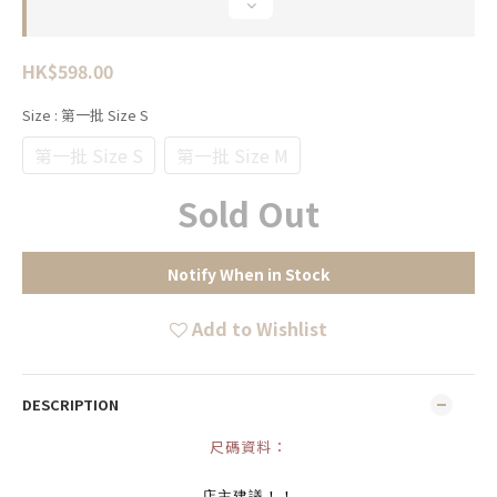
HK$598.00
Size
: 第一批 Size S
第一批 Size S
第一批 Size M
Sold Out
Notify When in Stock
Add to Wishlist
DESCRIPTION
尺碼資料：
店主建議！！