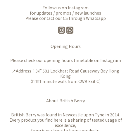
Follow us on Instagram
for updates / promos / new launches
Please contact our CS through Whatsapp
Opening Hours
Please check our opening hours timetable on Instagram
📍Address：3/F 501 Lockhart Road Causeway Bay Hong
Kong
（🚶🏻‍♀️1 minute walk from CWB Exit C）
About British Berry
British Berry was found in Newcastle upon Tyne in 2014.
Every product you find here is a sharing of tested usage of
excellence,
from inner bags to home products,