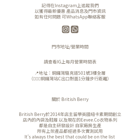
記得在Instagram上追蹤我們
以獲得最新優惠 產品消息及門市資訊
如有任何問題 可WhatsApp聯絡客服
門市地址/營業時間
請查看IG上每月營業時間表
📍地址：銅鑼灣駱克道501號3樓全層
（🚶🏻‍♀️銅鑼灣站C出口對面1分鐘步行距離）
關於 British Berry
British Berry於2014年店主留學英國紐卡素期間創立
店內的內袋及鞋履 以及現在的Eevee.Co衣物系列
都是自主研發設計 自家廠房生產
所有上架產品都經過多次實測試用
It's always the best that could be on the list