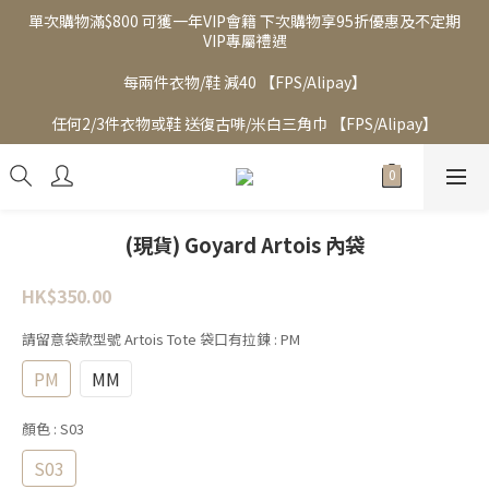
單次購物滿$800 可獲一年VIP會籍 下次購物享95折優惠及不定期
VIP專屬禮遇
每兩件衣物/鞋 減40 【FPS/Alipay】
任何2/3件衣物或鞋 送復古啡/米白三角巾 【FPS/Alipay】
(現貨) Goyard Artois 內袋
HK$350.00
請留意袋款型號 Artois Tote 袋口有拉鍊
: PM
PM
MM
顏色
: S03
S03