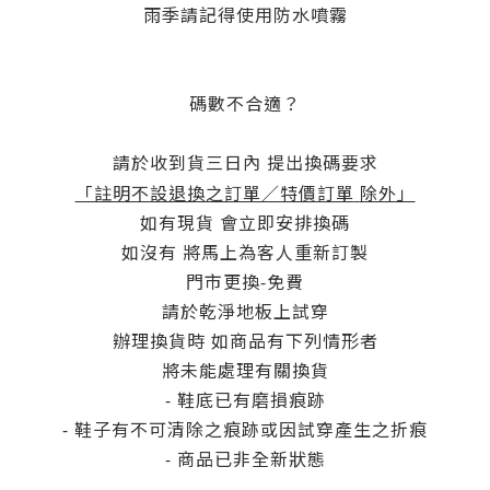
雨季請記得使用防水噴霧
碼數不合適？
請於收到貨三日內 提出換碼要求
「註明不設退換之訂單／特價訂單
除外」
如有現貨 會立即安排換碼
如沒有 將馬上為客人重新訂製
門市更換-免費
請於乾淨地板上試穿
辦理換貨時 如商品有下列情形者
將未能處理有關換貨
- 鞋底已有磨損痕跡
- 鞋子有不可清除之痕跡或因試穿產生之折痕
- 商品已非全新狀態