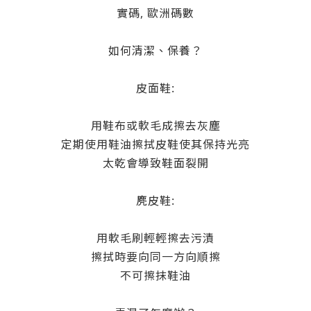
實碼, 歐洲碼數
如何清潔、保養？
皮面鞋:
用鞋布或軟毛成擦去灰塵
定期使用鞋油擦拭皮鞋使其保持光亮
太乾會導致鞋面裂開
麂皮鞋:
用軟毛刷輕輕擦去污漬
擦拭時要向同一方向順擦
不可擦抹鞋油