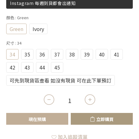
Instagram 每週到貨都會出通知
顏色
: Green
Green
Ivory
尺寸
: 34
34
35
36
37
38
39
40
41
42
43
44
45
可先到現貨區查看 如沒有現貨 可在此下單預訂
現在預購
立即購買
加入追蹤清單