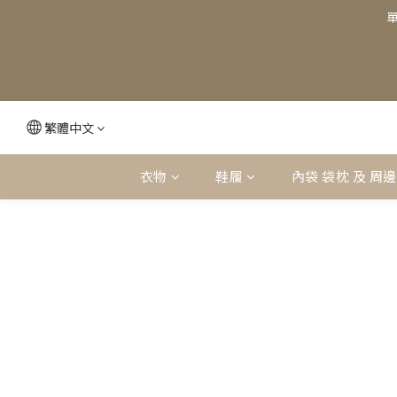
單
繁體中文
衣物
鞋履
內袋 袋枕 及 周