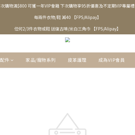
次購物滿$800 可獲一年VIP會籍 下次購物享95折優惠及不定期VIP專屬
每兩件衣物/鞋 減40 【FPS/Alipay】
任何2/3件衣物或鞋 送復古啡/米白三角巾 【FPS/Alipay】
邊配件
家品/寵物系列
皮革護理
成為VIP會員