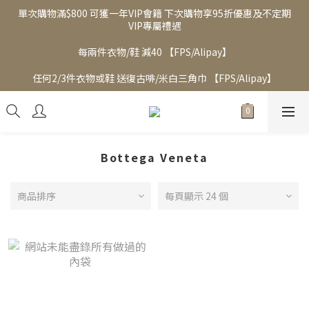
單次購物滿$800 可獲一年VIP會籍 下次購物享95折優惠及不定期
VIP專屬禮遇
每兩件衣物/鞋 減40 【FPS/Alipay】
任何2/3件衣物或鞋 送復古啡/米白三角巾 【FPS/Alipay】
Bottega Veneta
商品排序
每頁顯示 24 個