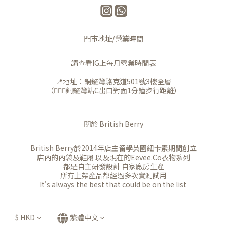
門市地址/營業時間
請查看IG上每月營業時間表
📍地址：銅鑼灣駱克道501號3樓全層
（🚶🏻‍♀️銅鑼灣站C出口對面1分鐘步行距離）
關於 British Berry
British Berry於2014年店主留學英國紐卡素期間創立
店內的內袋及鞋履 以及現在的Eevee.Co衣物系列
都是自主研發設計 自家廠房生產
所有上架產品都經過多次實測試用
It's always the best that could be on the list
$
HKD
繁體中文