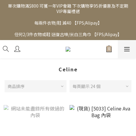
單次購物滿$800 可獲一年VIP會籍 下次購物享95折優惠及不定期
VIP專屬禮遇
每兩件衣物/鞋 減40 【FPS/Alipay】
任何2/3件衣物或鞋 送復古啡/米白三角巾 【FPS/Alipay】
Celine
商品排序
每頁顯示 24 個