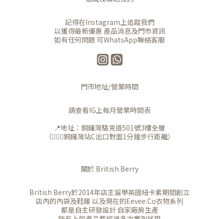
記得在Instagram上追蹤我們
以獲得最新優惠 產品消息及門市資訊
如有任何問題 可WhatsApp聯絡客服
門市地址/營業時間
請查看IG上每月營業時間表
📍地址：銅鑼灣駱克道501號3樓全層
（🚶🏻‍♀️銅鑼灣站C出口對面1分鐘步行距離）
關於 British Berry
British Berry於2014年店主留學英國紐卡素期間創立
店內的內袋及鞋履 以及現在的Eevee.Co衣物系列
都是自主研發設計 自家廠房生產
所有上架產品都經過多次實測試用