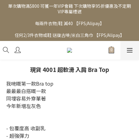
單次購物滿$800 可獲一年VIP會籍 下次購物享95折優惠及不定期
VIP專屬禮遇
每兩件衣物/鞋 減40 【FPS/Alipay】
任何2/3件衣物或鞋 送復古啡/米白三角巾 【FPS/Alipay】
現貨 4001 超軟滑 入肩 Bra Top
我哋嘅第一款Bra top
最最最白搭嘅一款
同埋容易外穿單著
今年新增左灰色
- 包覆度高 收副乳
- 超強彈力