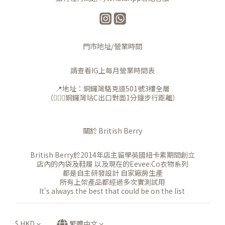
門市地址/營業時間
請查看IG上每月營業時間表
📍地址：銅鑼灣駱克道501號3樓全層
（🚶🏻‍♀️銅鑼灣站C出口對面1分鐘步行距離）
關於 British Berry
British Berry於2014年店主留學英國紐卡素期間創立
店內的內袋及鞋履 以及現在的Eevee.Co衣物系列
都是自主研發設計 自家廠房生產
所有上架產品都經過多次實測試用
It's always the best that could be on the list
$
HKD
繁體中文