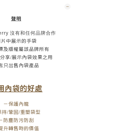
聲明
erry
沒有和任何品牌合作
圖片中展示的手袋
標及版權屬該品牌所有
分享
展示內袋效果之用
/
店只出售內袋產品
用內袋的好處
－保護內籠
保持
鞏固
重塑袋型
/
/
－防塵防污防刮
提升轉售時的價值