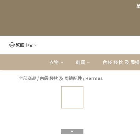
單
繁體中文
衣物
鞋履
內袋 袋枕 及 周
全部商品
/
內袋 袋枕 及 周邊配件
/
Hermes