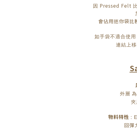
Pressed Felt
因
會佔用迷你袋比
如手袋不適合使用
連結上移
S
外層
為
夾
物料特性
:
回彈