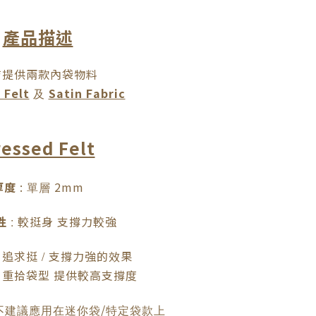
產品描述
店提供兩款內袋物料
 Felt
Satin Fabric
及
essed Felt
厚度
:
2mm
單層
性
較挺身
支撐力較強
:
追求挺
支撐力強的效果
:
/
重拾袋型
提供較高支撐度
/
不建議應用在迷你袋
特定袋款上