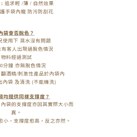
:
追求輕
薄
自然效果
/
/
護手袋內籠
防污防刮花
內袋會否脫色？
況使用下
濕水沒有問題
未有客人出現過脫色情況
物料經過測試
分鐘
亦無脫色情況
0
打翻酒精
刺激性產品於內袋內
/
出內袋
及清洗
不能機洗
(
)
袋均提供同樣支撐度？
，內袋的支撐度亦因其實際大小而
異。
愈小，支撐度愈高，反之亦然。