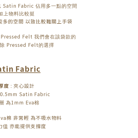
Satin Fabric
比
佔用多一點的空間
加上物料比較挺
較多的空間
以致比較難關上手袋
Pressed Felt
我們會在該袋款的
Pressed Felt
除
的選擇
atin Fabric
厚度
夾心設計
:
0.5mm Satin Fabric
1mm Eva
層
為
棉
棉
非常輕
為不吸水物料
Eva
力佳
亦能提供支撐度