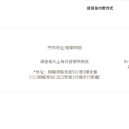
送貨及付款方式
門市地址/營業時間
請查看IG上每月營業時間表
B
📍地址：銅鑼灣駱克道501號3樓全層
（🚶🏻‍♀️銅鑼灣站C出口對面1分鐘步行距離）