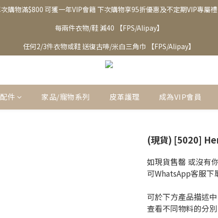
次購物滿$800 可獲一年VIP會籍 下次購物享95折優惠及不定期VIP專屬
每兩件衣物/鞋 減40 【FPS/Alipay】
任何2/3件衣物或鞋 送復古啡/米白三角巾 【FPS/Alipay】
邊配件
家品/寵物系列
皮革護理
成為VIP會員
(現貨) [5020] He
如現貨售罄 或沒有
可WhatsApp客服下
可於下方產品描述中
查看不同物料的分別