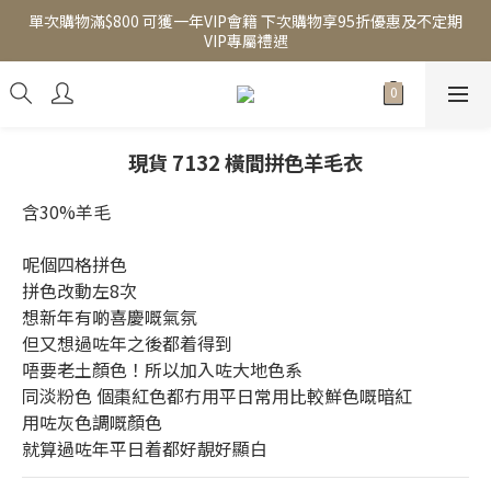
單次購物滿$800 可獲一年VIP會籍 下次購物享95折優惠及不定期
VIP專屬禮遇
現貨 7132 橫間拼色羊毛衣
含30%羊毛
呢個四格拼色
拼色改動左8次
想新年有啲喜慶嘅氣氛
但又想過咗年之後都着得到
唔要老土顏色！所以加入咗大地色系
同淡粉色 個棗紅色都冇用平日常用比較鮮色嘅暗紅
用咗灰色調嘅顏色
就算過咗年平日着都好靚好顯白