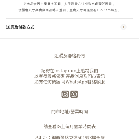
※商品會因生產批次不同、人手測量方法或洗水處理等因素，
使顏色尺寸與實際商品略有差別，量度尺寸可能會有± 2-3cm誤差。
送貨及付款方式
追蹤及聯絡我們
記得在Instagram上追蹤我們
以獲得最新優惠 產品消息及門市資訊
如有任何問題 可WhatsApp聯絡客服
門市地址/營業時間
請查看IG上每月營業時間表
📍地址：銅鑼灣駱克道501號3樓全層