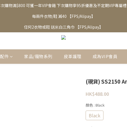
次購物滿$800 可獲一年VIP會籍 下次購物享95折優惠及不定期VIP專屬
每兩件衣物/鞋 減40 【FPS/Alipay】
任何2衣物或鞋 送米白三角巾 【FPS/Alipay】
邊配件
家品/寵物系列
皮革護理
成為VIP會員
(現貨) SS2150 An
HK$488.00
顏色
: Black
Black