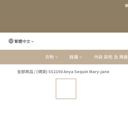
單
繁體中文
衣物
鞋履
內袋 袋枕 及 周
全部商品
/
(現貨) SS2150 Anya Sequin Mary-jane